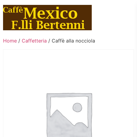
Vai
al
contenuto
Home
/
Caffetteria
/ Caffè alla nocciola