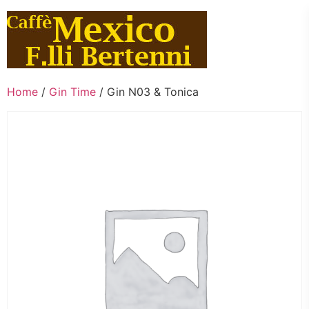
Vai
al
contenuto
Home
/
Gin Time
/ Gin N03 & Tonica