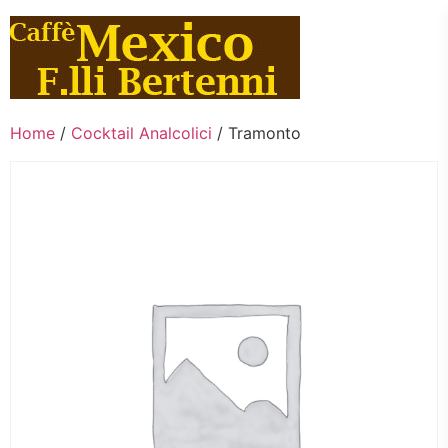
Vai
al
contenuto
Home
/
Cocktail Analcolici
/ Tramonto